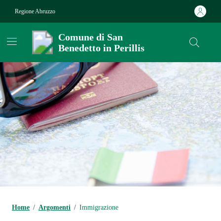
Vai ai contenuti
Vai al footer
Regione Abruzzo
Comune di San
Benedetto in Perillis
Contenuti in evidenza
Home
/
Argomenti
/
Immigrazione