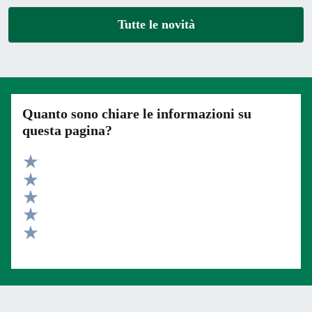
Tutte le novità
Quanto sono chiare le informazioni su
questa pagina?
Valuta 5 stelle su 5
Valuta 4 stelle su 5
Valuta 3 stelle su 5
Valuta 2 stelle su 5
Valuta 1 stelle su 5