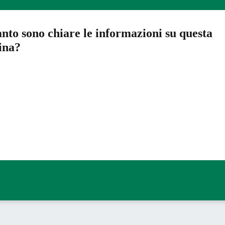
nto sono chiare le informazioni su questa
ina?
a 5 stelle su 5
a 4 stelle su 5
a 3 stelle su 5
a 2 stelle su 5
a 1 stelle su 5