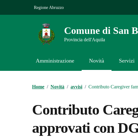
Vai ai contenuti
Vai al footer
Regione Abruzzo
Comune di San Be
Provincia dell'Aquila
Amministrazione
Novità
Servizi
Contenuti in evidenza
Home
/
Novità
/
avvisi
/
Contributo Caregiver fam
Contributo Caregi
approvati con DG