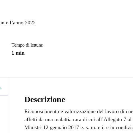
a
rante l’anno 2022
Tempo di lettura:
1 min
Descrizione
Riconoscimento e valorizzazione del lavoro di cura
affetti da una malattia rara di cui all’Allegato 7 a
Ministri 12 gennaio 2017 e. s. m. e i. e in condizi