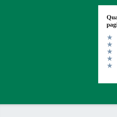
Qua
pag
Valut
Valut
Valut
Valut
Valut