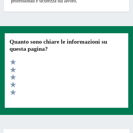
professionali e sicurezza sul lavoro.
Quanto sono chiare le informazioni su
questa pagina?
Valuta 5 stelle su 5
Valuta 4 stelle su 5
Valuta 3 stelle su 5
Valuta 2 stelle su 5
Valuta 1 stelle su 5