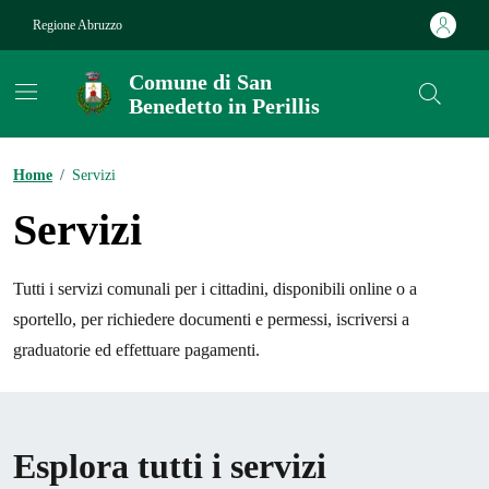
Vai ai contenuti
Vai al footer
Regione Abruzzo
Comune di San
Benedetto in Perillis
Contenuti in evidenza
Home
/
Servizi
Servizi
Tutti i servizi comunali per i cittadini, disponibili online o a
sportello, per richiedere documenti e permessi, iscriversi a
graduatorie ed effettuare pagamenti.
Esplora tutti i servizi