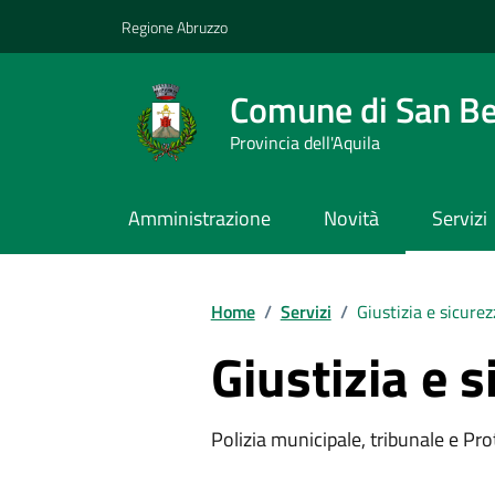
Vai ai contenuti
Vai al footer
Regione Abruzzo
Comune di San Ben
Provincia dell'Aquila
Amministrazione
Novità
Servizi
Contenuti in evidenza
Home
/
Servizi
/
Giustizia e sicure
Giustizia e 
Polizia municipale, tribunale e Prot