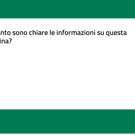
nto sono chiare le informazioni su questa
ina?
a 5 stelle su 5
a 4 stelle su 5
a 3 stelle su 5
a 2 stelle su 5
a 1 stelle su 5