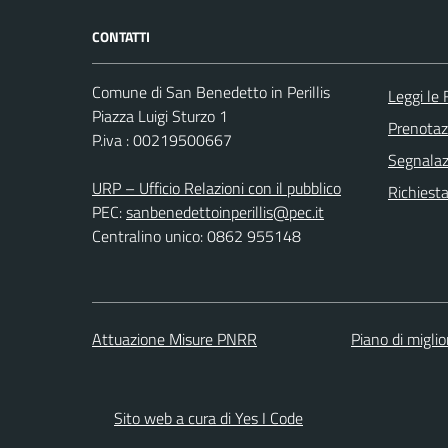
CONTATTI
Comune di San Benedetto in Perillis
Leggi le
Piazza Luigi Sturzo 1
Prenota
P.iva : 00219500667
Segnalazi
URP – Ufficio Relazioni con il pubblico
Richiest
PEC:
sanbenedettoinperillis@pec.it
Centralino unico: 0862 955148
Attuazione Misure PNRR
Piano di migli
Sito web a cura di Yes I Code