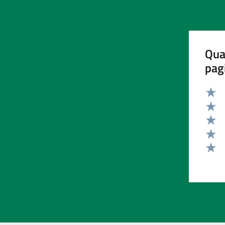
Qua
pag
Valut
Valut
Valut
Valut
Valut