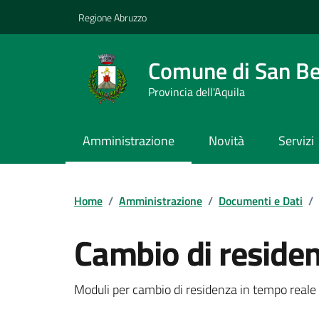
Vai ai contenuti
Vai al footer
Regione Abruzzo
Comune di San Ben
Provincia dell'Aquila
Amministrazione
Novità
Servizi
Contenuti in evidenza
Home
/
Amministrazione
/
Documenti e Dati
/
Cambio di residen
Dettagli del documento
Moduli per cambio di residenza in tempo reale