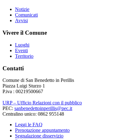
Notizie
Comunicati
Avvisi
Vivere il Comune
Luoghi
Eventi
Territorio
Contatti
Comune di San Benedetto in Perillis
Piazza Luigi Sturzo 1
P.iva : 00219500667
URP – Ufficio Relazioni con il pubblico
PEC:
sanbenedettoinperillis@pec.it
Centralino unico: 0862 955148
Leggi le FAQ
Prenotazione appuntamento
Segnalazione disservizio